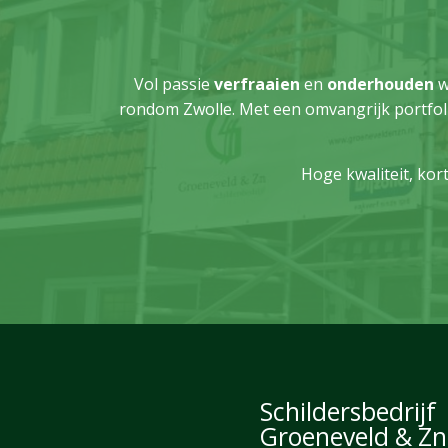
Vol passie
verfraaien
en
onderhouden
w
rondom Zwolle. Met een omvangrijk portfol
Hoge kwaliteit, kort
Schildersbedrijf
Groeneveld & Zn