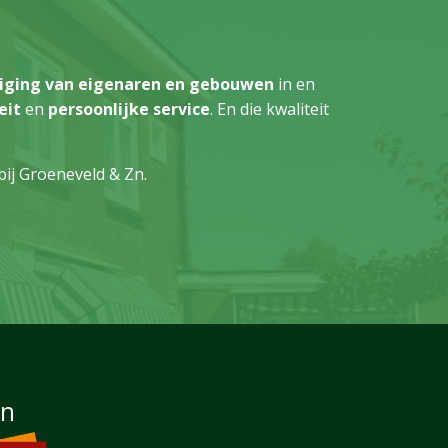
iging van eigenaren en gebouwen
in en
eit
en
persoonlijke service
. En die kwaliteit
 bij Groeneveld & Zn.
an