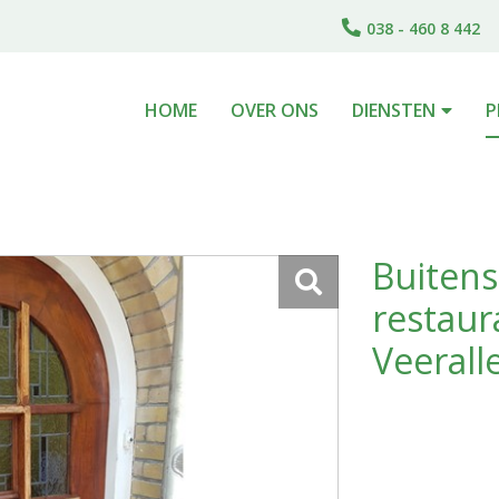
038 - 460 8 442
HOME
OVER ONS
DIENSTEN
P
Buitens
restaur
Veerall